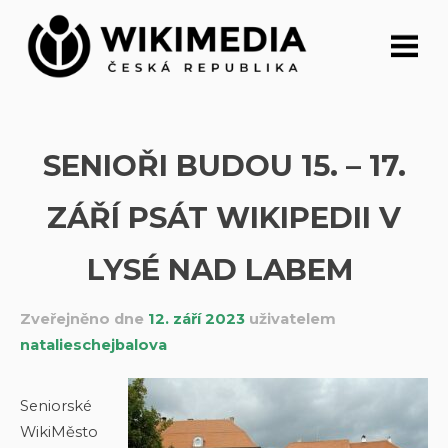
Přeskočit
na
obsah
SENIOŘI BUDOU 15. –⁠ 17.
ZÁŘÍ PSÁT WIKIPEDII V
LYSÉ NAD LABEM
Zveřejněno dne
12. září 2023
uživatelem
natalieschejbalova
Seniorské
WikiMěsto