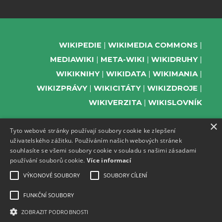
WIKIPEDIE
WIKIMEDIA COMMONS
MEDIAWIKI
META-WIKI
WIKIDRUHY
WIKIKNIHY
WIKIDATA
WIKIMANIA
WIKIZPRÁVY
WIKICITÁTY
WIKIZDROJE
WIKIVERZITA
WIKISLOVNÍK
×
Tyto webové stránky používají soubory cookie ke zlepšení
uživatelského zážitku. Používáním našich webových stránek
PODPOŘTE NÁS
souhlasíte se všemi soubory cookie v souladu s našimi zásadami
používání souborů cookie.
Více informací
ODEBÍREJTE NEWSLETTER
TELEGRAM UDÁLOSTÍ WMČR
VÝKONOVÉ SOUBORY
SOUBORY CÍLENÍ
WIKIKOMPAS
FUNKČNÍ SOUBORY
REGISTRACI A PROVOZ DOMÉN A
ZOBRAZIT PODROBNOSTI
WEBHOSTINGU POSKYTUJE ZDARMA ACTIVE