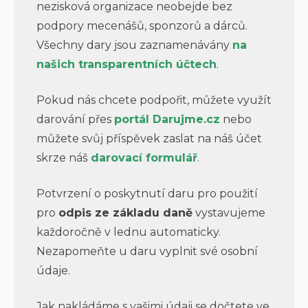
nezisková organizace neobejde bez
podpory mecenášů, sponzorů a dárců.
Všechny dary jsou zaznamenávány
na
našich transparentních účtech
.
Pokud nás chcete podpořit, můžete využít
darování přes
portál Darujme.cz
nebo
můžete svůj příspěvek zaslat na náš účet
skrze náš
darovací formulář
.
Potvrzení o poskytnutí daru pro použití
pro
odpis ze základu daně
vystavujeme
každoročně v lednu automaticky.
Nezapomeňte u daru vyplnit své osobní
údaje.
Jak nakládáme s vašimi údaji se dočtete ve