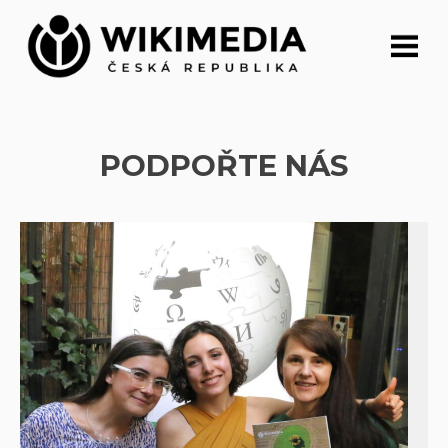
Přeskočit
na
obsah
PODPOŘTE NÁS