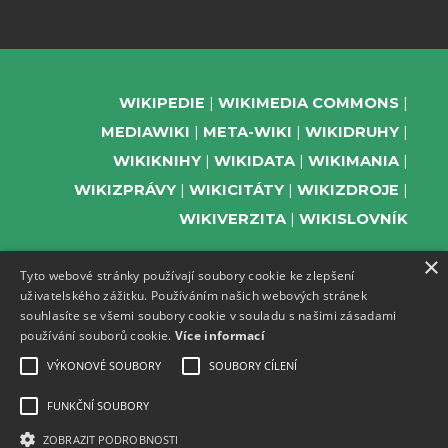
WIKIPEDIE
WIKIMEDIA COMMONS
MEDIAWIKI
META-WIKI
WIKIDRUHY
WIKIKNIHY
WIKIDATA
WIKIMANIA
WIKIZPRÁVY
WIKICITÁTY
WIKIZDROJE
WIKIVERZITA
WIKISLOVNÍK
×
Tyto webové stránky používají soubory cookie ke zlepšení
uživatelského zážitku. Používáním našich webových stránek
PODPOŘTE NÁS
souhlasíte se všemi soubory cookie v souladu s našimi zásadami
používání souborů cookie.
Více informací
ODEBÍREJTE NEWSLETTER
TELEGRAM UDÁLOSTÍ WMČR
VÝKONOVÉ SOUBORY
SOUBORY CÍLENÍ
WIKIKOMPAS
FUNKČNÍ SOUBORY
REGISTRACI A PROVOZ DOMÉN A
ZOBRAZIT PODROBNOSTI