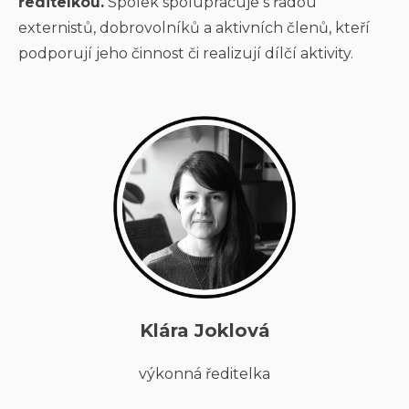
ředitelkou.
Spolek spolupracuje s řadou
externistů, dobrovolníků a aktivních členů, kteří
podporují jeho činnost či realizují dílčí aktivity.
Klára Joklová
výkonná ředitelka