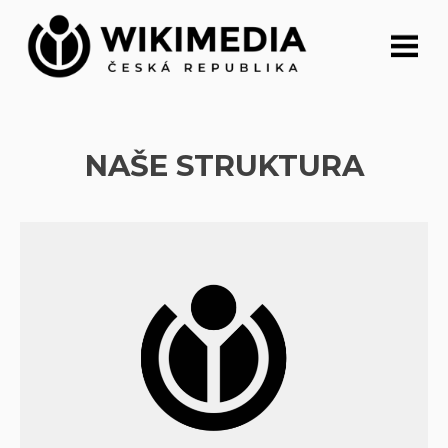
Přeskočit
na
obsah
NAŠE STRUKTURA