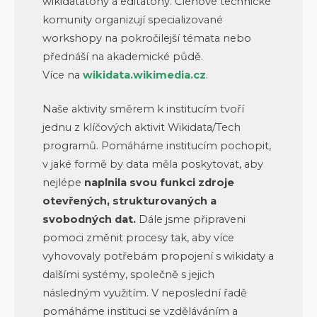
wikidatatony a editatony. Členové technické
komunity organizují specializované
workshopy na pokročilejší témata nebo
přednáší na akademické půdě.
Více na
wikidata.wikimedia.cz
.
Naše aktivity směrem k institucím tvoří
jednu z klíčových aktivit Wikidata/Tech
programů. Pomáháme institucím pochopit,
v jaké formě by data měla poskytovat, aby
nejlépe
naplnila svou funkci zdroje
otevřených, strukturovaných a
svobodných dat.
Dále jsme připraveni
pomoci změnit procesy tak, aby více
vyhovovaly potřebám propojení s wikidaty a
dalšími systémy, společně s jejich
následným využitím. V neposlední řadě
pomáháme instituci se vzděláváním a