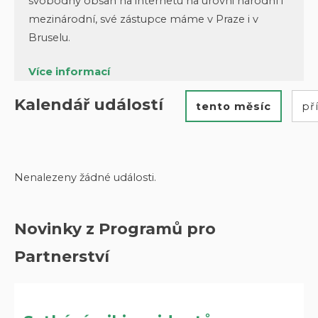
svobodný obsah na internetu na úrovni národní i
mezinárodní, své zástupce máme v Praze i v
Bruselu.
Více informací
Kalendář událostí
tento měsíc
př
Nenalezeny žádné události.
Novinky z Programů pro
Partnerství