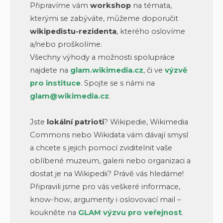
Připravíme vám
workshop
na témata,
kterými se zabýváte, můžeme doporučit
wikipedistu-rezidenta
, kterého oslovíme
a/nebo proškolíme.
Všechny výhody a možnosti spolupráce
najdete na
glam.wikimedia.cz
, či ve
výzvě
pro instituce
. Spojte se s námi na
glam@wikimedia.cz
.
Jste
lokální patrioti
? Wikipedie, Wikimedia
Commons nebo Wikidata vám dávají smysl
a chcete s jejich pomocí zviditelnit vaše
oblíbené muzeum, galerii nebo organizaci a
dostat je na Wikipedii? Právě vás hledáme!
Připravili jsme pro vás veškeré informace,
know-how, argumenty i oslovovací mail –
koukněte na
GLAM výzvu pro veřejnost
.