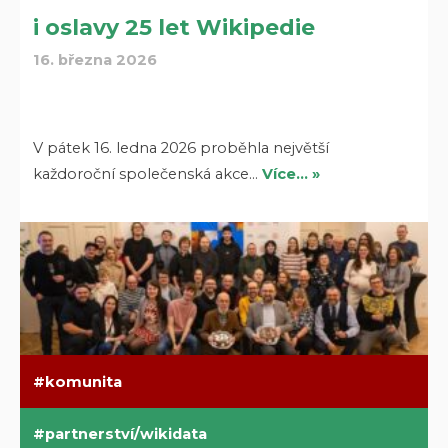
i oslavy 25 let Wikipedie
16. března 2026
V pátek 16. ledna 2026 proběhla největší
každoroční společenská akce…
Více… »
komunita
partnerství/wikidata