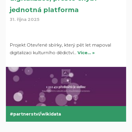
jednotná platforma
31. října 2025
Projekt Otevřené sbírky, který pět let mapoval
digitalizaci kulturního dědictví…
Více… »
partnerství/wikidata