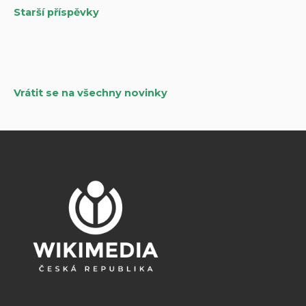
Starší příspěvky
Navigace
pro
příspěvky
Vrátit se na všechny novinky