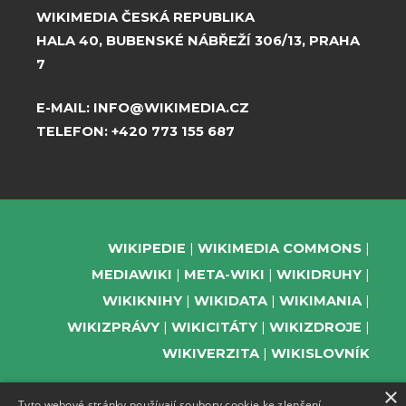
WIKIMEDIA ČESKÁ REPUBLIKA
HALA 40, BUBENSKÉ NÁBŘEŽÍ 306/13, PRAHA
7
E-MAIL:
INFO@WIKIMEDIA.CZ
TELEFON:
+420 773 155 687
WIKIPEDIE
WIKIMEDIA COMMONS
MEDIAWIKI
META-WIKI
WIKIDRUHY
WIKIKNIHY
WIKIDATA
WIKIMANIA
WIKIZPRÁVY
WIKICITÁTY
WIKIZDROJE
WIKIVERZITA
WIKISLOVNÍK
×
Tyto webové stránky používají soubory cookie ke zlepšení