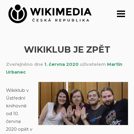
Přeskočit
na
obsah
WIKIKLUB JE ZPĚT
Zveřejněno dne
1. června 2020
uživatelem
Martin
Urbanec
Wikiklub v
Ústřední
knihovně
od 10.
června
2020 opět v