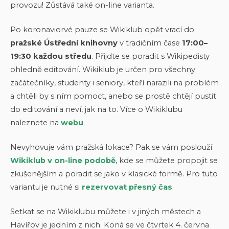
provozu! Zůstává také on-line varianta.
Po koronaviorvé pauze se Wikiklub opět vrací do
pražské Ústřední knihovny
v tradičním čase
17:00–
19:30 každou středu
. Přijdte se poradit s Wikipedisty
ohledně editování. Wikiklub je určen pro všechny
začátečníky, studenty i seniory, kteří narazili na problém
a chtěli by s ním pomoct, anebo se prostě chtějí pustit
do editování a neví, jak na to. Více o Wikiklubu
naleznete na
webu
.
Nevyhovuje vám pražská lokace? Pak se vám poslouží
Wikiklub v on-line podobě
, kde se můžete propojit se
zkušenějším a poradit se jako v klasické formě. Pro tuto
variantu je nutné si
rezervovat přesný čas
.
Setkat se na Wikiklubu můžete i v jiných městech a
Havířov je jedním z nich. Koná se ve čtvrtek 4. června