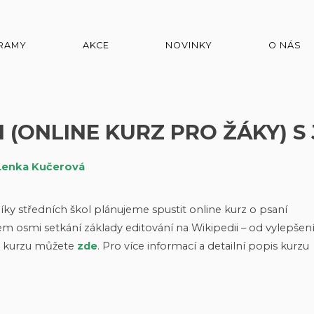
RAMY
AKCE
NOVINKY
O NÁS
I (ONLINE KURZ PRO ŽÁKY)
Lenka Kučerová
ky středních škol plánujeme spustit online kurz o psaní
m osmi setkání základy editování na Wikipedii – od vylepšen
se kurzu můžete
zde
. Pro více informací a detailní popis kurzu