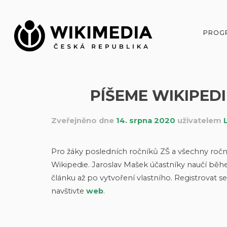
Přeskočit
na
obsah
PROG
PÍŠEME WIKIPEDI
Zveřejněno dne
14. srpna 2020
uživatelem
Pro žáky posledních ročníků ZŠ a všechny roční
Wikipedie. Jaroslav Mašek účastníky naučí běhe
článku až po vytvoření vlastního. Registrovat 
navštivte
web
.