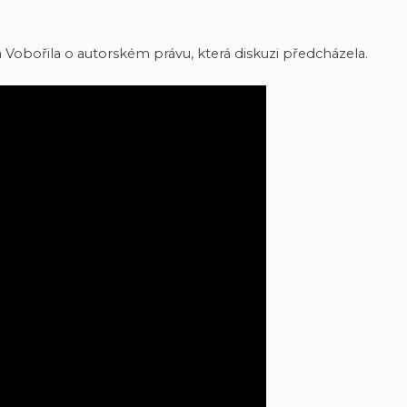
Vobořila o autorském právu, která diskuzi předcházela.