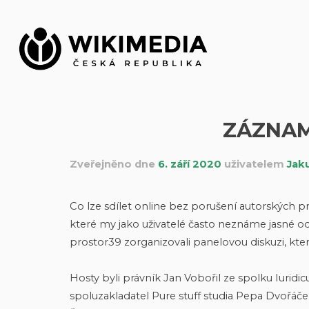
Přeskočit
na
obsah
ZÁZNAM
Zveřejněno dne
6. září 2020
uživatelem
Jak
Co lze sdílet online bez porušení autorských p
které my jako uživatelé často neznáme jasné od
prostor39 zorganizovali panelovou diskuzi, kte
Hosty byli právník Jan Vobořil ze spolku Iuridi
spoluzakladatel Pure stuff studia Pepa Dvořáče