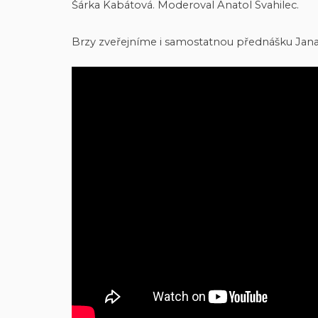
Šárka Kabátová. Moderoval Anatol Svahilec.
Brzy zveřejníme i samostatnou přednášku Jana 