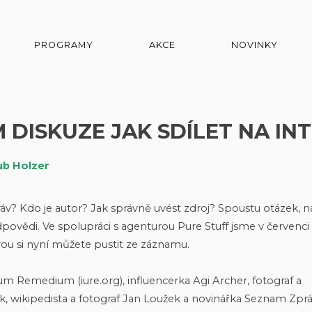
PROGRAMY
AKCE
NOVINKY
 DISKUZE JAK SDÍLET NA IN
ub Holzer
ráv? Kdo je autor? Jak správně uvést zdroj? Spoustu otázek, n
povědi. Ve spolupráci s agenturou Pure Stuff jsme v červenci
rou si nyní můžete pustit ze záznamu.
cum Remedium (iure.org), influencerka Agi Archer, fotograf a
k, wikipedista a fotograf Jan Loužek a novinářka Seznam Zpr