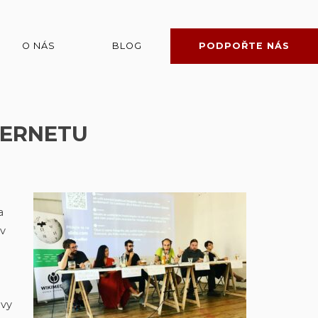
O NÁS
BLOG
PODPOŘTE NÁS
TERNETU
a
 v
ávy