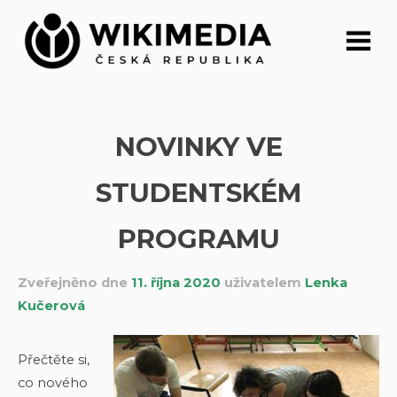
Přeskočit
na
obsah
NOVINKY VE
STUDENTSKÉM
PROGRAMU
Zveřejněno dne
11. října 2020
uživatelem
Lenka
Kučerová
Přečtěte si,
co nového