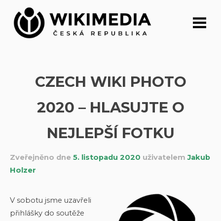
Přeskočit
na
obsah
CZECH WIKI PHOTO
2020 – HLASUJTE O
NEJLEPŠÍ FOTKU
Zveřejněno dne
5. listopadu 2020
uživatelem
Jakub
Holzer
V sobotu jsme uzavřeli
přihlášky do soutěže