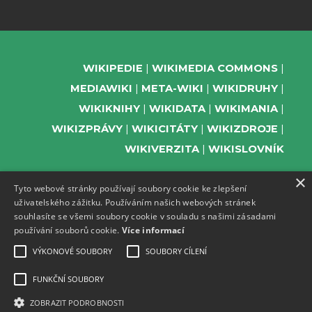
WIKIPEDIE
WIKIMEDIA COMMONS
MEDIAWIKI
META-WIKI
WIKIDRUHY
WIKIKNIHY
WIKIDATA
WIKIMANIA
WIKIZPRÁVY
WIKICITÁTY
WIKIZDROJE
WIKIVERZITA
WIKISLOVNÍK
×
Tyto webové stránky používají soubory cookie ke zlepšení
uživatelského zážitku. Používáním našich webových stránek
PODPOŘTE NÁS
souhlasíte se všemi soubory cookie v souladu s našimi zásadami
používání souborů cookie.
Více informací
ODEBÍREJTE NEWSLETTER
TELEGRAM UDÁLOSTÍ WMČR
VÝKONOVÉ SOUBORY
SOUBORY CÍLENÍ
WIKIKOMPAS
FUNKČNÍ SOUBORY
REGISTRACI A PROVOZ DOMÉN A
ZOBRAZIT PODROBNOSTI