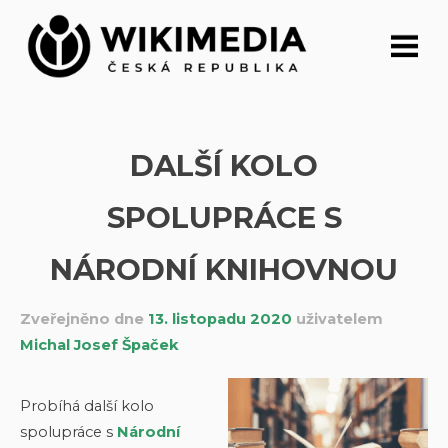
Přeskočit
na
obsah
DALŠÍ KOLO
SPOLUPRÁCE S
NÁRODNÍ KNIHOVNOU
Zveřejněno dne
13. listopadu 2020
uživatelem
Michal Josef Špaček
Probíhá další kolo
spolupráce s
Národní