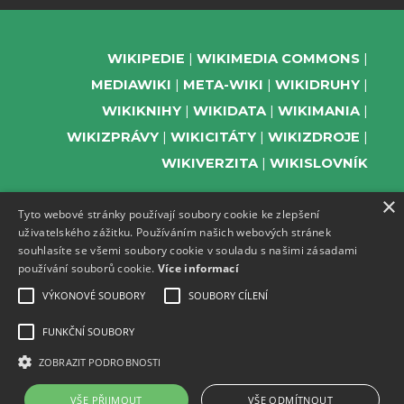
WIKIPEDIE
WIKIMEDIA COMMONS
MEDIAWIKI
META-WIKI
WIKIDRUHY
WIKIKNIHY
WIKIDATA
WIKIMANIA
WIKIZPRÁVY
WIKICITÁTY
WIKIZDROJE
WIKIVERZITA
WIKISLOVNÍK
×
Tyto webové stránky používají soubory cookie ke zlepšení
uživatelského zážitku. Používáním našich webových stránek
PODPOŘTE NÁS
souhlasíte se všemi soubory cookie v souladu s našimi zásadami
používání souborů cookie.
Více informací
ODEBÍREJTE NEWSLETTER
TELEGRAM UDÁLOSTÍ WMČR
VÝKONOVÉ SOUBORY
SOUBORY CÍLENÍ
WIKIKOMPAS
FUNKČNÍ SOUBORY
REGISTRACI A PROVOZ DOMÉN A
ZOBRAZIT PODROBNOSTI
WEBHOSTINGU POSKYTUJE ZDARMA ACTIVE
24.
VŠE PŘIJMOUT
VŠE ODMÍTNOUT