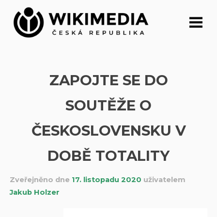
Přeskočit
na
obsah
ZAPOJTE SE DO
SOUTĚŽE O
ČESKOSLOVENSKU V
DOBĚ TOTALITY
Zveřejněno dne
17. listopadu 2020
uživatelem
Jakub Holzer