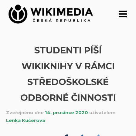
Přeskočit
na
obsah
STUDENTI PÍŠÍ
WIKIKNIHY V RÁMCI
STŘEDOŠKOLSKÉ
ODBORNÉ ČINNOSTI
Zveřejněno dne
14. prosince 2020
uživatelem
Lenka Kučerová