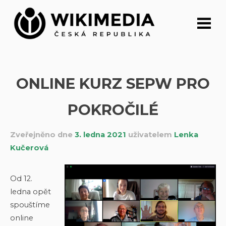
Přeskočit
na
obsah
ONLINE KURZ SEPW PRO
POKROČILÉ
Zveřejněno dne
3. ledna 2021
uživatelem
Lenka
Kučerová
Od 12.
ledna opět
spouštíme
online