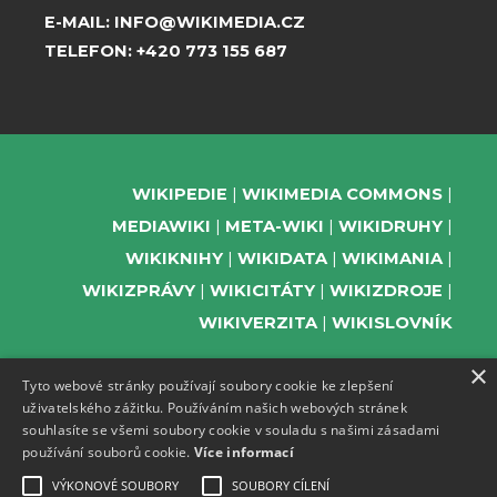
E-MAIL:
INFO@WIKIMEDIA.CZ
TELEFON:
+420 773 155 687
WIKIPEDIE
WIKIMEDIA COMMONS
MEDIAWIKI
META-WIKI
WIKIDRUHY
WIKIKNIHY
WIKIDATA
WIKIMANIA
WIKIZPRÁVY
WIKICITÁTY
WIKIZDROJE
WIKIVERZITA
WIKISLOVNÍK
×
Tyto webové stránky používají soubory cookie ke zlepšení
uživatelského zážitku. Používáním našich webových stránek
PODPOŘTE NÁS
souhlasíte se všemi soubory cookie v souladu s našimi zásadami
používání souborů cookie.
Více informací
ODEBÍREJTE NEWSLETTER
TELEGRAM UDÁLOSTÍ WMČR
VÝKONOVÉ SOUBORY
SOUBORY CÍLENÍ