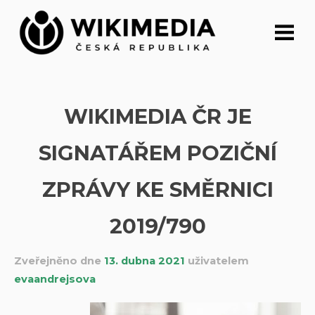
Přeskočit
na
obsah
WIKIMEDIA ČR JE
SIGNATÁŘEM POZIČNÍ
ZPRÁVY KE SMĚRNICI
2019/790
Zveřejněno dne
13. dubna 2021
uživatelem
evaandrejsova