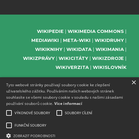
WIKIPEDIE
WIKIMEDIA COMMONS
MEDIAWIKI
META-WIKI
WIKIDRUHY
WIKIKNIHY
WIKIDATA
WIKIMANIA
WIKIZPRÁVY
WIKICITÁTY
WIKIZDROJE
WIKIVERZITA
WIKISLOVNÍK
×
Tyto webové stránky používají soubory cookie ke zlepšení
uživatelského zážitku. Používáním našich webových stránek
PODPOŘTE NÁS
souhlasíte se všemi soubory cookie v souladu s našimi zásadami
používání souborů cookie.
Více informací
ODEBÍREJTE NEWSLETTER
TELEGRAM UDÁLOSTÍ WMČR
VÝKONOVÉ SOUBORY
SOUBORY CÍLENÍ
WIKIKOMPAS
FUNKČNÍ SOUBORY
REGISTRACI A PROVOZ DOMÉN A
ZOBRAZIT PODROBNOSTI