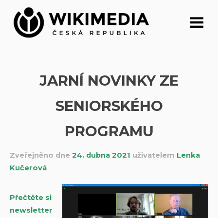
Přeskočit
na
obsah
JARNÍ NOVINKY ZE
SENIORSKÉHO
PROGRAMU
Zveřejněno dne
24. dubna 2021
uživatelem
Lenka
Kučerová
Přečtěte si
newsletter