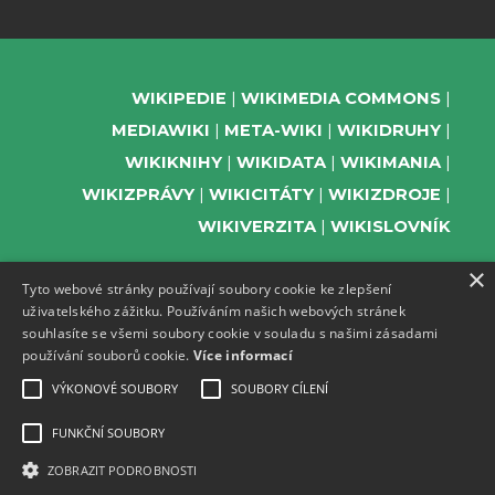
WIKIPEDIE
WIKIMEDIA COMMONS
MEDIAWIKI
META-WIKI
WIKIDRUHY
WIKIKNIHY
WIKIDATA
WIKIMANIA
WIKIZPRÁVY
WIKICITÁTY
WIKIZDROJE
WIKIVERZITA
WIKISLOVNÍK
×
Tyto webové stránky používají soubory cookie ke zlepšení
uživatelského zážitku. Používáním našich webových stránek
PODPOŘTE NÁS
souhlasíte se všemi soubory cookie v souladu s našimi zásadami
používání souborů cookie.
Více informací
ODEBÍREJTE NEWSLETTER
TELEGRAM UDÁLOSTÍ WMČR
VÝKONOVÉ SOUBORY
SOUBORY CÍLENÍ
WIKIKOMPAS
FUNKČNÍ SOUBORY
REGISTRACI A PROVOZ DOMÉN A
ZOBRAZIT PODROBNOSTI
WEBHOSTINGU POSKYTUJE ZDARMA ACTIVE