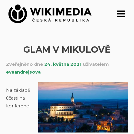
Přeskočit
na
obsah
GLAM V MIKULOVĚ
Zveřejněno dne
24. května 2021
uživatelem
evaandrejsova
Na základě
účasti na
konferenci