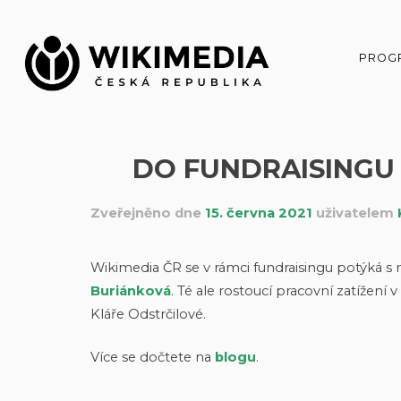
Přeskočit
na
obsah
PROG
DO FUNDRAISINGU
Zveřejněno dne
15. června 2021
uživatelem
Wikimedia ČR se v rámci fundraisingu potýká 
Buriánková
. Té ale rostoucí pracovní zatížení v
Kláře Odstrčilové.
Více se dočtete na
blogu
.