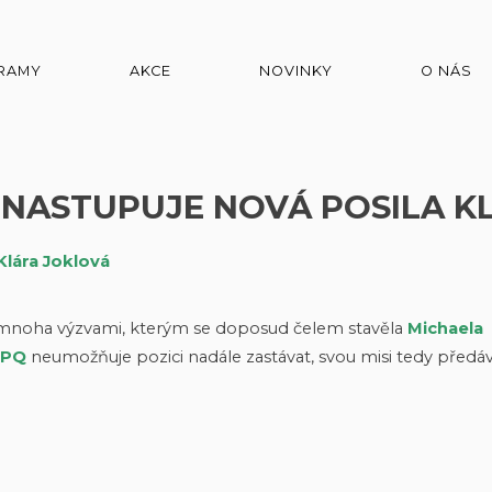
RAMY
AKCE
NOVINKY
O NÁS
 NASTUPUJE NOVÁ POSILA K
Klára Joklová
s mnoha výzvami, kterým se doposud čelem stavěla
Michaela
PQ
neumožňuje pozici nadále zastávat, svou misi tedy předá