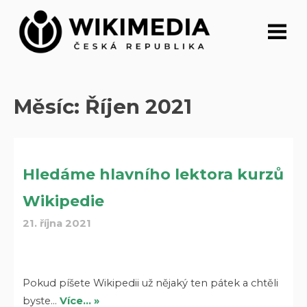
Přeskočit
na
obsah
Měsíc:
Říjen 2021
Hledáme hlavního lektora kurzů
Wikipedie
21. října 2021
Pokud píšete Wikipedii už nějaký ten pátek a chtěli
byste…
Více… »