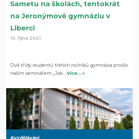
Sametu na školách, tentokrát
na Jeronýmově gymnáziu v
Liberci
15. října 2021
Dvě třídy studentů třetích ročníků gymnázia prošlo
naším seminářem „Jak…
Více… »
vzdělávání