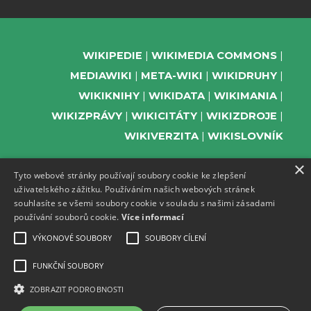
WIKIPEDIE
WIKIMEDIA COMMONS
MEDIAWIKI
META-WIKI
WIKIDRUHY
WIKIKNIHY
WIKIDATA
WIKIMANIA
WIKIZPRÁVY
WIKICITÁTY
WIKIZDROJE
WIKIVERZITA
WIKISLOVNÍK
×
Tyto webové stránky používají soubory cookie ke zlepšení
uživatelského zážitku. Používáním našich webových stránek
PODPOŘTE NÁS
souhlasíte se všemi soubory cookie v souladu s našimi zásadami
používání souborů cookie.
Více informací
ODEBÍREJTE NEWSLETTER
TELEGRAM UDÁLOSTÍ WMČR
VÝKONOVÉ SOUBORY
SOUBORY CÍLENÍ
WIKIKOMPAS
FUNKČNÍ SOUBORY
REGISTRACI A PROVOZ DOMÉN A
ZOBRAZIT PODROBNOSTI
WEBHOSTINGU POSKYTUJE ZDARMA ACTIVE