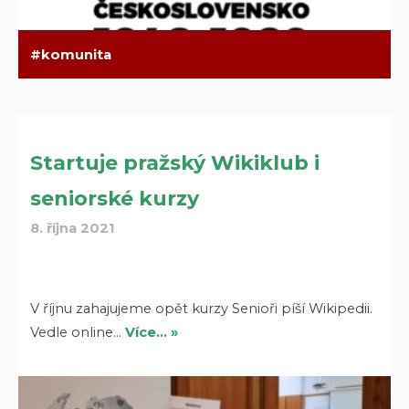
komunita
Startuje pražský Wikiklub i
seniorské kurzy
8. října 2021
V říjnu zahajujeme opět kurzy Senioři píší Wikipedii.
Vedle online…
Více… »