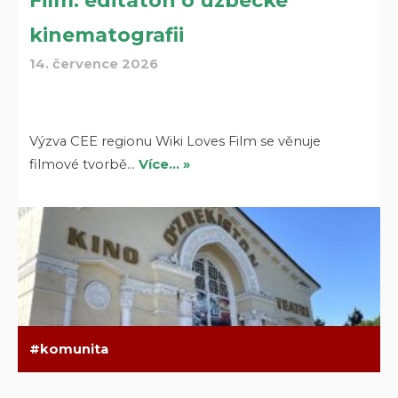
Film: editaton o uzbecké
kinematografii
14. července 2026
Výzva CEE regionu Wiki Loves Film se věnuje
filmové tvorbě…
Více… »
komunita