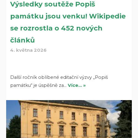
Výsledky soutěže Popiš
památku jsou venku! Wikipedie
se rozrostla o 452 nových
článků
4. května 2026
Další ročník oblíbené editační výzvy „Popiš
památku“ je úspěšně za…
Více… »