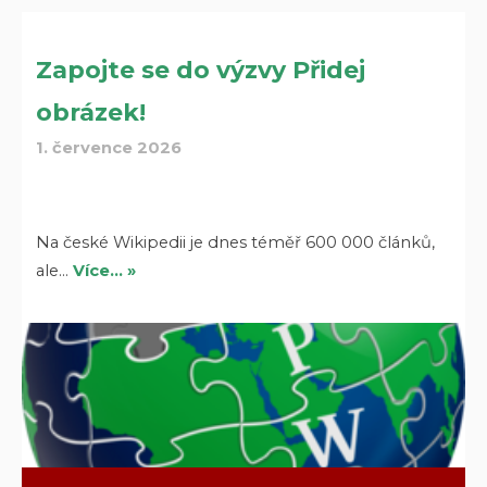
Zapojte se do výzvy Přidej
obrázek!
1. července 2026
Na české Wikipedii je dnes téměř 600 000 článků,
ale…
Více… »