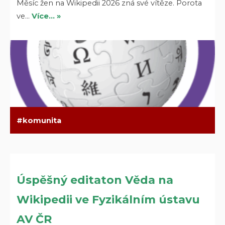
Měsíc žen na Wikipedii 2026 zná své vítěze. Porota
ve…
Více… »
komunita
Úspěšný editaton Věda na
Wikipedii ve Fyzikálním ústavu
AV ČR