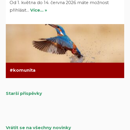
Od 1. května do 14. června 2026 máte možnost
přihlásit…
Více… »
komunita
Starší příspěvky
Navigace
pro
příspěvky
Vrátit se na všechny novinky