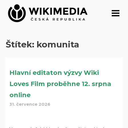
Přeskočit
na
obsah
Štítek:
komunita
Hlavní editaton výzvy Wiki
Loves Film proběhne 12. srpna
online
31. července 2026