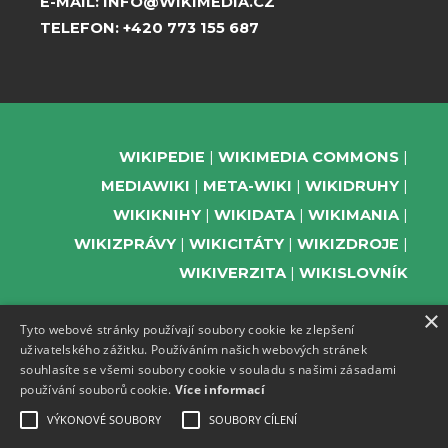
E-MAIL:
INFO@WIKIMEDIA.CZ
TELEFON:
+420 773 155 687
WIKIPEDIE
WIKIMEDIA COMMONS
MEDIAWIKI
META-WIKI
WIKIDRUHY
WIKIKNIHY
WIKIDATA
WIKIMANIA
WIKIZPRÁVY
WIKICITÁTY
WIKIZDROJE
WIKIVERZITA
WIKISLOVNÍK
×
Tyto webové stránky používají soubory cookie ke zlepšení
uživatelského zážitku. Používáním našich webových stránek
PODPOŘTE NÁS
souhlasíte se všemi soubory cookie v souladu s našimi zásadami
používání souborů cookie.
Více informací
ODEBÍREJTE NEWSLETTER
TELEGRAM UDÁLOSTÍ WMČR
VÝKONOVÉ SOUBORY
SOUBORY CÍLENÍ