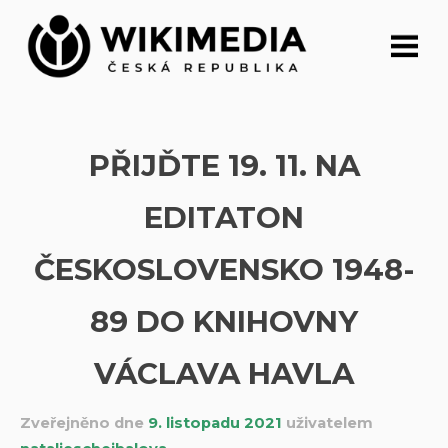
Přeskočit
na
obsah
PŘIJĎTE 19. 11. NA
EDITATON
ČESKOSLOVENSKO 1948-
89 DO KNIHOVNY
VÁCLAVA HAVLA
Zveřejněno dne
9. listopadu 2021
uživatelem