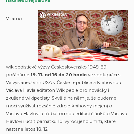
natalieschejbalova
V rámci
wikipedistické výzvy Československo 1948-89
pořádáme
19. 11. od 16 do 20 hodin
ve spolupráci s
Velvyslanectvím USA v České republice a Knihovnou
Václava Havla editaton Wikipedie pro nováčky i
zkušené wikipedisty. Skvělé na něm je, že budeme
moci využívat rozsáhlé zdroje knihovny (nejen) o
Václavu Havlovi a třeba formou editací článků o Václavu
Havlovi i uctít památku 10. výročí jeho úmrtí, které
nastane letos 18. 12.