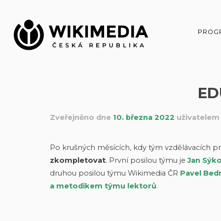
Přeskočit
na
obsah
PROG
ED
Zveřejněno dne
10. března 2022
uživatele
Po krušných měsících, kdy tým vzdělávacích p
zkompletovat
. První posilou týmu je
Jan Sýko
druhou posilou týmu Wikimedia ČR
Pavel Bedn
a metodikem týmu lektorů
.