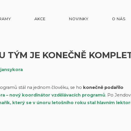
RAMY
AKCE
NOVINKY
O NÁS
U TÝM JE KONEČNĚ KOMPLET
m
jansykora
rogramů stál na jednom člověku, se ho
konečně podařilo
ra – nový koordinátor vzdělávacích programů
. Po Jendovi
ařík, který se v únoru letošního roku stal hlavním lekto