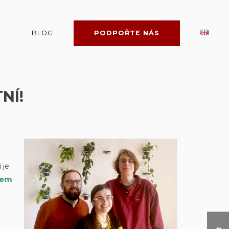
BLOG
PODPOŘTE NÁS
NÍ!
 je
rem