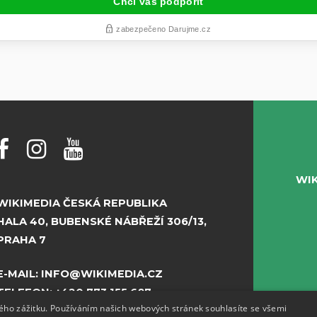
WI
WIKIMEDIA ČESKÁ REPUBLIKA
HALA 40, BUBENSKÉ NÁBŘEŽÍ 306/13,
PRAHA 7
E-MAIL:
INFO@WIKIMEDIA.CZ
TELEFON:
+420 773 155 687
kého zážitku. Používáním našich webových stránek souhlasíte se všemi