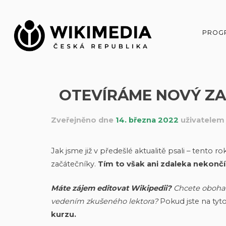
Přeskočit
na
obsah
PROG
OTEVÍRÁME NOVÝ ZA
Zveřejněno dne
14. března 2022
uživatele
Jak jsme již v předešlé aktualitě psali – tento ro
začátečníky.
Tím to však ani zdaleka nekončí
Máte zájem editovat Wikipedii?
Chcete obohac
vedením zkušeného lektora?
Pokud jste na tyt
kurzu.