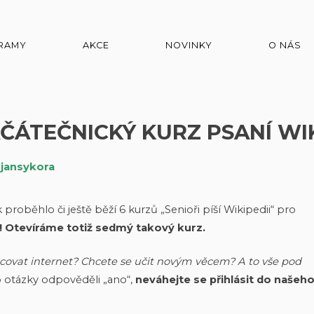
RAMY
AKCE
NOVINKY
O NÁS
ČÁTEČNICKÝ KURZ PSANÍ WIK
m
jansykora
k proběhlo či ještě běží 6 kurzů „Senioři píší Wikipedii“ pro
! Otevíráme totiž sedmý takový kurz.
ovat internet? Chcete se učit novým věcem? A to vše pod
o otázky odpověděli „ano“,
neváhejte se přihlásit do našeh