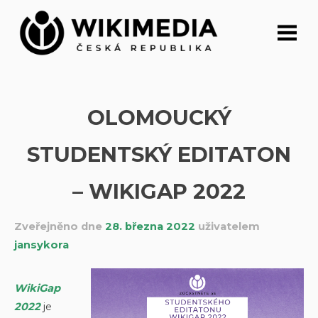
Přeskočit
na
obsah
OLOMOUCKÝ
STUDENTSKÝ EDITATON
– WIKIGAP 2022
Zveřejněno dne
28. března 2022
uživatelem
jansykora
WikiGap
2022
je