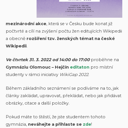
mezinárodní akce
, která se v Česku bude konat již
počtvrté a cílí na zvýšení počtu žen editujících Wikipedii
a obecně
rozšíření tzv. ženských témat na české
Wikipedii
.
Ve čtvrtek 31. 3. 2022 od 14:00 do 17:00
proběhne na
Gymnáziu Olomouc – Hejčín
editaton
pro místní
studenty v rámci iniciativy
WikiGap 2022
.
Během základního seznámení se podíváme na to, jak
články zakládat, upravovat, překládat, nebo jak přidávat
obrázky, citace a další položky.
Pokud máte to štěstí, že jste studentem tohoto
gymnázia,
neváhejte a přihlaste se
zde
!