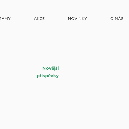
RAMY
AKCE
NOVINKY
O NÁS
Novější
igace
příspěvky
pěvky