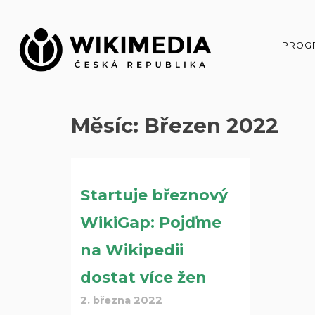
Přeskočit
na
obsah
PROG
Měsíc:
Březen 2022
Nav
Startuje březnový
pro
WikiGap: Pojďme
přís
na Wikipedii
dostat více žen
2. března 2022