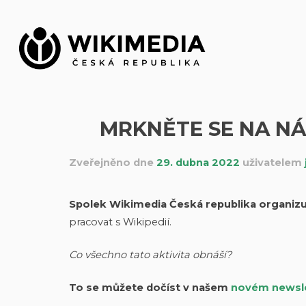
Přeskočit
na
obsah
MRKNĚTE SE NA NÁ
Zveřejněno dne
29. dubna 2022
uživatelem
Spolek Wikimedia Česká republika organizu
pracovat s Wikipedií.
Co všechno tato aktivita obnáší?
To se můžete dočíst v našem
novém newsl