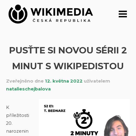
Přeskočit
na
obsah
PUSŤTE SI NOVOU SÉRII 2
MINUT S WIKIPEDISTOU
Zveřejněno dne
12. května 2022
uživatelem
natalieschejbalova
K
příležitosti
20.
narozenin