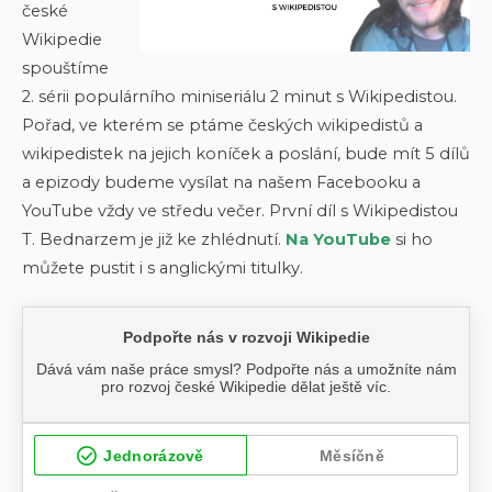
české
Wikipedie
spouštíme
2. sérii populárního miniseriálu 2 minut s Wikipedistou.
Pořad, ve kterém se ptáme českých wikipedistů a
wikipedistek na jejich koníček a poslání, bude mít 5 dílů
a epizody budeme vysílat na našem Facebooku a
YouTube vždy ve středu večer. První díl s Wikipedistou
T. Bednarzem je již ke zhlédnutí.
Na YouTube
si ho
můžete pustit i s anglickými titulky.