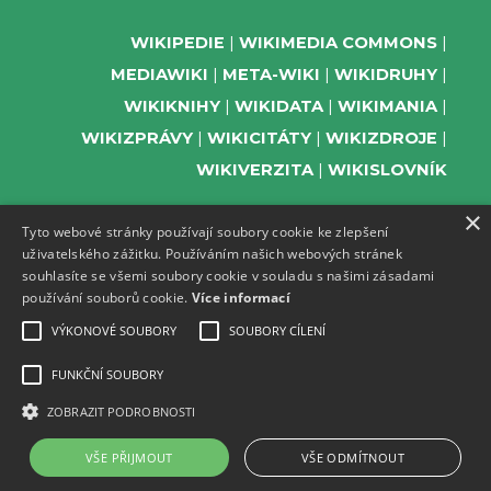
WIKIPEDIE
WIKIMEDIA COMMONS
MEDIAWIKI
META-WIKI
WIKIDRUHY
WIKIKNIHY
WIKIDATA
WIKIMANIA
WIKIZPRÁVY
WIKICITÁTY
WIKIZDROJE
WIKIVERZITA
WIKISLOVNÍK
×
Tyto webové stránky používají soubory cookie ke zlepšení
uživatelského zážitku. Používáním našich webových stránek
PODPOŘTE NÁS
souhlasíte se všemi soubory cookie v souladu s našimi zásadami
používání souborů cookie.
Více informací
ODEBÍREJTE NEWSLETTER
TELEGRAM UDÁLOSTÍ WMČR
VÝKONOVÉ SOUBORY
SOUBORY CÍLENÍ
WIKIKOMPAS
FUNKČNÍ SOUBORY
REGISTRACI A PROVOZ DOMÉN A
ZOBRAZIT PODROBNOSTI
WEBHOSTINGU POSKYTUJE ZDARMA ACTIVE
24.
VŠE PŘIJMOUT
VŠE ODMÍTNOUT