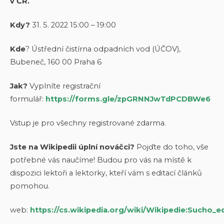
v ČR.
Kdy?
31. 5. 2022 15:00 – 19:00
Kde
? Ústřední čistírna odpadních vod (ÚČOV),
Bubeneč, 160 00 Praha 6
Jak?
Vyplníte registrační
formulář:
https://forms.gle/zpGRNNJwTdPCDBWe6
Vstup je pro všechny registrované zdarma.
Jste na Wikipedii úplní nováčci?
Pojďte do toho, vše
potřebné vás naučíme! Budou pro vás na místě k
dispozici lektoři a lektorky, kteří vám s editací článků
pomohou.
web:
https://cs.wikipedia.org/wiki/Wikipedie:Sucho_