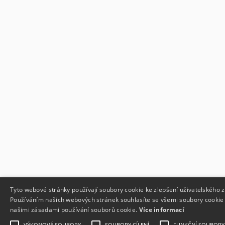
Tyto webové stránky používají soubory cookie ke zlepšení uživatelského z
Používáním našich webových stránek souhlasíte se všemi soubory cookie 
našimi zásadami používání souborů cookie.
Více informací
VÝKONOVÉ SOUBORY
SOUBORY CÍLENÍ
FUNKČNÍ SOUBORY