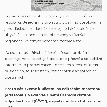
nejzávažnějších problémů, kterým čelí nejen Česká
republika. Je jedním z projevů globálního oteplování a
jeho důsledkem dochází mimo jiné také k plošnému
ubývání lesů, nedostatku pitné vody v různých
regionech, k vážným škodám v zemědělství.
Za jeden z důležitých nástrojů k řešení problému
považujeme také veřejně dostupné přesné a spolehlivé
informace o problematice – příčinách sucha, průběhu,
důsledcích, souvislostech, mitigačních a adaptačních
opatřeních.
Proto vás zveme k účastni na editačním maratonu
(editatonu). Navštivte s námi Ústřední čistírnu
odpadních vod (ÚČOV), největší budovu toho druhu