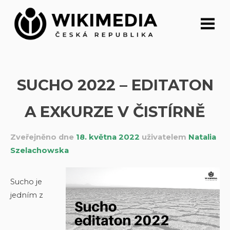
Přeskočit
na
obsah
SUCHO 2022 – EDITATON
A EXKURZE V ČISTÍRNĚ
Zveřejněno dne
18. května 2022
uživatelem
Natalia
Szelachowska
Sucho je
jedním z