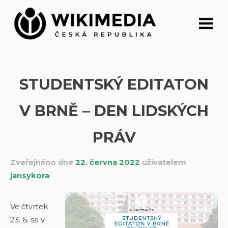
Přeskočit
na
obsah
STUDENTSKÝ EDITATON
V BRNĚ – DEN LIDSKÝCH
PRÁV
Zveřejněno dne
22. června 2022
uživatelem
jansykora
Ve čtvrtek
23. 6. se v