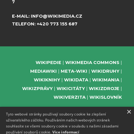
7
E-MAIL:
INFO@WIKIMEDIA.CZ
TELEFON:
+420 773 155 687
WIKIPEDIE
WIKIMEDIA COMMONS
MEDIAWIKI
META-WIKI
WIKIDRUHY
WIKIKNIHY
WIKIDATA
WIKIMANIA
WIKIZPRÁVY
WIKICITÁTY
WIKIZDROJE
WIKIVERZITA
WIKISLOVNÍK
×
Tyto webové stránky používají soubory cookie ke zlepšení
uživatelského zážitku. Používáním našich webových stránek
PODPOŘTE NÁS
souhlasíte se všemi soubory cookie v souladu s našimi zásadami
používání souborů cookie.
Více informací
ODEBÍREJTE NEWSLETTER