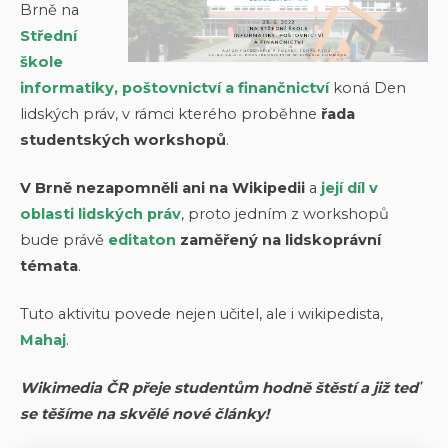
Brně na
Střední
škole
informatiky, poštovnictví a finančnictví
koná Den
lidských práv, v rámci kterého proběhne
řada
studentských workshopů
.
V Brně nezapomněli ani na Wikipedii
a
její díl v
oblasti lidských práv
, proto jedním z workshopů
bude právě
editaton
zaměřený na lidskoprávní
témata
.
Tuto aktivitu povede nejen učitel, ale i wikipedista,
Mahaj
.
Wikimedia ČR přeje studentům hodně štěstí a již teď
se těšíme na skvělé nové články!