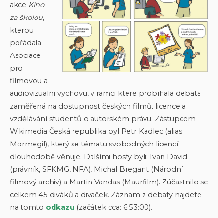
akce
Kino
za školou
,
kterou
pořádala
Asociace
pro
filmovou a
audiovizuální výchovu, v rámci které probíhala debata
zaměřená na dostupnost českých filmů, licence a
vzdělávání studentů o autorském právu. Zástupcem
Wikimedia Česká republika byl Petr Kadlec (alias
Mormegil), který se tématu svobodných licencí
dlouhodobě věnuje. Dalšími hosty byli: Ivan David
(právník, SFKMG, NFA), Michal Bregant (Národní
filmový archiv) a Martin Vandas (Maurfilm). Zúčastnilo se
celkem 45 diváků a divaček. Záznam z debaty najdete
na tomto
odkazu
(začátek cca: 6:53:00).