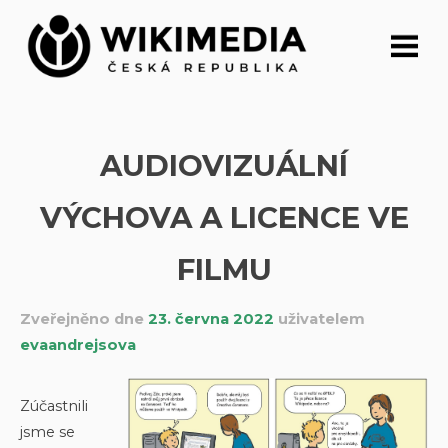
Přeskočit
na
obsah
AUDIOVIZUÁLNÍ
VÝCHOVA A LICENCE VE
FILMU
Zveřejněno dne
23. června 2022
uživatelem
evaandrejsova
Zúčastnili
jsme se