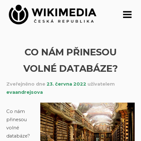
Přeskočit
na
obsah
CO NÁM PŘINESOU
VOLNÉ DATABÁZE?
Zveřejněno dne
23. června 2022
uživatelem
evaandrejsova
Co nám
přinesou
volné
databáze?