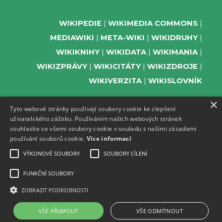
WIKIPEDIE
WIKIMEDIA COMMONS
MEDIAWIKI
META-WIKI
WIKIDRUHY
WIKIKNIHY
WIKIDATA
WIKIMANIA
WIKIZPRÁVY
WIKICITÁTY
WIKIZDROJE
WIKIVERZITA
WIKISLOVNÍK
×
Tyto webové stránky používají soubory cookie ke zlepšení
uživatelského zážitku. Používáním našich webových stránek
PODPOŘTE NÁS
souhlasíte se všemi soubory cookie v souladu s našimi zásadami
používání souborů cookie.
Více informací
ODEBÍREJTE NEWSLETTER
TELEGRAM UDÁLOSTÍ WMČR
VÝKONOVÉ SOUBORY
SOUBORY CÍLENÍ
WIKIKOMPAS
FUNKČNÍ SOUBORY
REGISTRACI A PROVOZ DOMÉN A
ZOBRAZIT PODROBNOSTI
WEBHOSTINGU POSKYTUJE ZDARMA ACTIVE
24.
VŠE PŘIJMOUT
VŠE ODMÍTNOUT