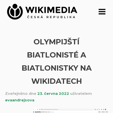
Přeskočit
na
obsah
OLYMPIJŠTÍ
BIATLONISTÉ A
BIATLONISTKY NA
WIKIDATECH
Zveřejněno dne
23. června 2022
uživatelem
evaandrejsova