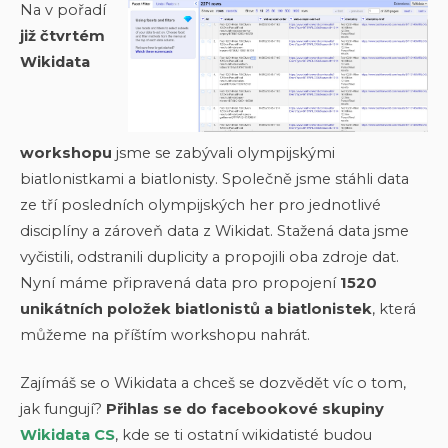
Na v pořadí
již čtvrtém
Wikidata
workshopu
jsme se zabývali olympijskými
biatlonistkami a biatlonisty. Společně jsme stáhli data
ze tří posledních olympijských her pro jednotlivé
disciplíny a zároveň data z Wikidat. Stažená data jsme
vyčistili, odstranili duplicity a propojili oba zdroje dat.
Nyní máme připravená data pro propojení
1520
unikátních položek biatlonistů a biatlonistek
, která
můžeme na příštím workshopu nahrát.
Zajímáš se o Wikidata a chceš se dozvědět víc o tom,
jak fungují?
Přihlas se do facebookové skupiny
Wikidata CS
, kde se ti ostatní wikidatisté budou