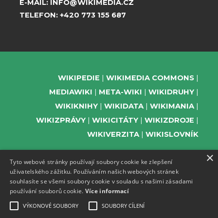
E-MAIL:
INFO@WIKIMEDIA.CZ
TELEFON:
+420 773 155 687
WIKIPEDIE
WIKIMEDIA COMMONS
MEDIAWIKI
META-WIKI
WIKIDRUHY
WIKIKNIHY
WIKIDATA
WIKIMANIA
WIKIZPRÁVY
WIKICITÁTY
WIKIZDROJE
WIKIVERZITA
WIKISLOVNÍK
×
Tyto webové stránky používají soubory cookie ke zlepšení
uživatelského zážitku. Používáním našich webových stránek
PODPOŘTE NÁS
souhlasíte se všemi soubory cookie v souladu s našimi zásadami
používání souborů cookie.
Více informací
ODEBÍREJTE NEWSLETTER
TELEGRAM UDÁLOSTÍ WMČR
VÝKONOVÉ SOUBORY
SOUBORY CÍLENÍ