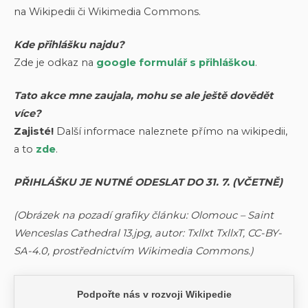
na Wikipedii či Wikimedia Commons.
Kde přihlášku najdu?
Zde je odkaz na
google formulář s přihláškou
.
Tato akce mne zaujala, mohu se ale ještě dovědět
více?
Zajisté!
Další informace naleznete přímo na wikipedii,
a to
zde
.
PŘIHLÁŠKU JE NUTNÉ ODESLAT DO 31. 7. (VČETNĚ)
(Obrázek na pozadí grafiky článku: Olomouc – Saint
Wenceslas Cathedral 13.jpg, autor: Txllxt TxllxT, CC-BY-
SA-4.0, prostřednictvím Wikimedia Commons.)