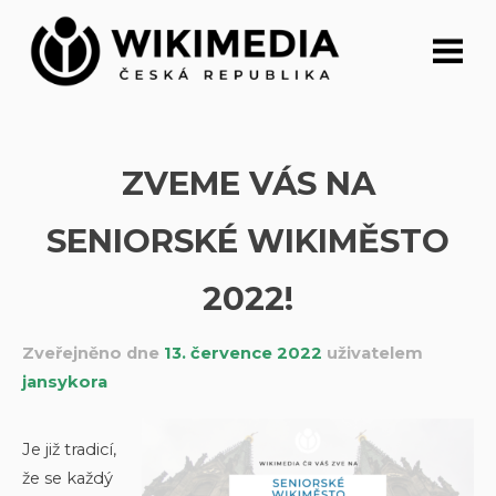
Přeskočit
na
obsah
ZVEME VÁS NA
SENIORSKÉ WIKIMĚSTO
2022!
Zveřejněno dne
13. července 2022
uživatelem
jansykora
Je již tradicí,
že se každý