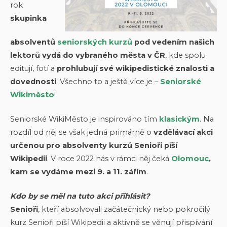
rok
skupinka
absolventů
seniorských kurzů
pod vedením našich
lektorů vydá do vybraného města v ČR
, kde spolu
editují, fotí a
prohlubují své wikipedistické znalosti a
dovednosti
. Všechno to a ještě více je –
Seniorské
Wikiměsto
!
Seniorské WikiMěsto je inspirováno tím
klasickým
. Na
rozdíl od něj se však jedná primárně o
vzdělávací akci
určenou pro absolventy kurzů Senioři píší
Wikipedii
. V roce 2022 nás v rámci něj čeká
Olomouc
,
kam se vydáme mezi 9. a 11. zářím
.
Kdo by se měl na tuto akci přihlásit?
Senioři
, kteří absolvovali začátečnický nebo pokročilý
kurz Senioři píší Wikipedii a aktivně se věnují přispívání