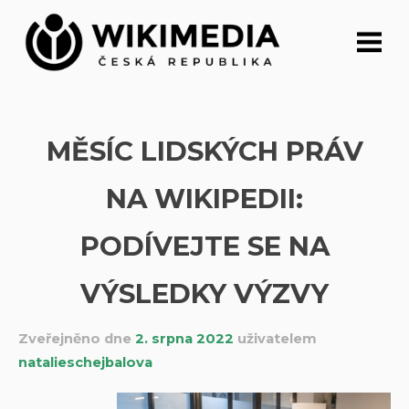
Přeskočit
na
obsah
MĚSÍC LIDSKÝCH PRÁV
NA WIKIPEDII:
PODÍVEJTE SE NA
VÝSLEDKY VÝZVY
Zveřejněno dne
2. srpna 2022
uživatelem
natalieschejbalova