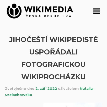
Přeskočit
na
obsah
JIHOČEŠTÍ WIKIPEDISTÉ
USPOŘÁDALI
FOTOGRAFICKOU
WIKIPROCHÁZKU
Zveřejněno dne
2. září 2022
uživatelem
Natalia
Szelachowska