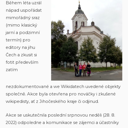
Během léta uzrál
nápad uspořádat
mimořádný sraz
(mimo klasický
jarní a podzimní
termín) pro
editory na jihu
Čech a zkusit si
fotit především
zatím
nezdokumentované a we Wikidatech uvedené objekty
společně. Akce byla otevřena pro nováčky i zkušené
wikipedisty, ať z Jihočeského kraje či odjinud.
Akce se uskutečnila poslední srpnovou neděli (28. 8.
2022) odpoledne a komunikace se zájemci a účastníky