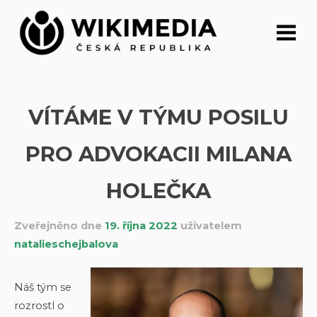
Přeskočit
na
obsah
VÍTÁME V TÝMU POSILU
PRO ADVOKACII MILANA
HOLEČKA
Zveřejněno dne
19. října 2022
uživatelem
natalieschejbalova
Náš tým se
rozrostl o