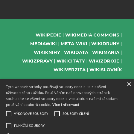
WIKIPEDIE
WIKIMEDIA COMMONS
MEDIAWIKI
META-WIKI
WIKIDRUHY
WIKIKNIHY
WIKIDATA
WIKIMANIA
WIKIZPRÁVY
WIKICITÁTY
WIKIZDROJE
WIKIVERZITA
WIKISLOVNÍK
×
Tyto webové stránky používají soubory cookie ke zlepšení
uživatelského zážitku. Používáním našich webových stránek
PODPOŘTE NÁS
souhlasíte se všemi soubory cookie v souladu s našimi zásadami
používání souborů cookie.
Více informací
ODEBÍREJTE NEWSLETTER
TELEGRAM UDÁLOSTÍ WMČR
VÝKONOVÉ SOUBORY
SOUBORY CÍLENÍ
WIKIKOMPAS
FUNKČNÍ SOUBORY
REGISTRACI A PROVOZ DOMÉN A