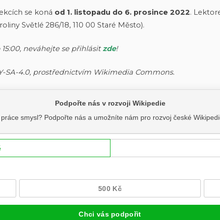
 lekcích se koná
od 1. listopadu do 6. prosince 2022
. Lekto
liny Světlé 286/18, 110 00 Staré Město).
15:00, neváhejte se přihlásit
zde
!
-BY-SA-4.0, prostřednictvím Wikimedia Commons.