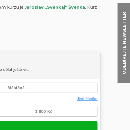
rem kurzu je
Jaroslav „Svenkaj“ Švenka
. Kurz
ODEBÍREJTE NEWSLETTER