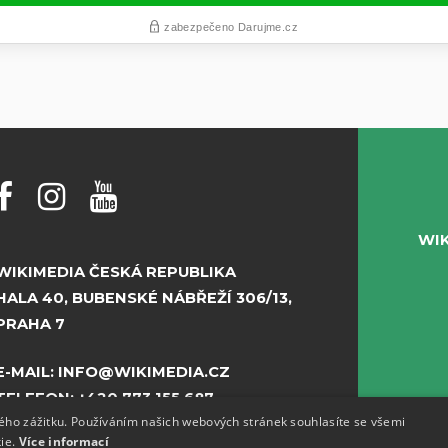
WI
WIKIMEDIA ČESKÁ REPUBLIKA
HALA 40, BUBENSKÉ NÁBŘEŽÍ 306/13,
PRAHA 7
E-MAIL:
INFO@WIKIMEDIA.CZ
TELEFON:
+420 773 155 687
kého zážitku. Používáním našich webových stránek souhlasíte se všemi
kie.
Více informací