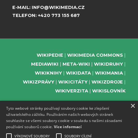
E-MAIL:
INFO@WIKIMEDIA.CZ
TELEFON:
+420 773 155 687
WIKIPEDIE
WIKIMEDIA COMMONS
MEDIAWIKI
META-WIKI
WIKIDRUHY
WIKIKNIHY
WIKIDATA
WIKIMANIA
WIKIZPRÁVY
WIKICITÁTY
WIKIZDROJE
WIKIVERZITA
WIKISLOVNÍK
×
Tyto webové stránky používají soubory cookie ke zlepšení
uživatelského zážitku. Používáním našich webových stránek
PODPOŘTE NÁS
souhlasíte se všemi soubory cookie v souladu s našimi zásadami
používání souborů cookie.
Více informací
ODEBÍREJTE NEWSLETTER
TELEGRAM UDÁLOSTÍ WMČR
VÝKONOVÉ SOUBORY
SOUBORY CÍLENÍ