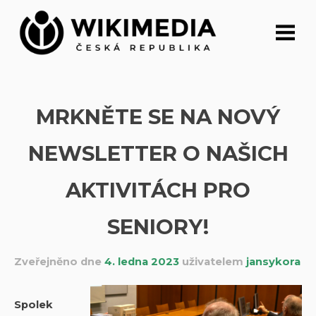
Přeskočit
na
obsah
MRKNĚTE SE NA NOVÝ
NEWSLETTER O NAŠICH
AKTIVITÁCH PRO
SENIORY!
Zveřejněno dne
4. ledna 2023
uživatelem
jansykora
Spolek