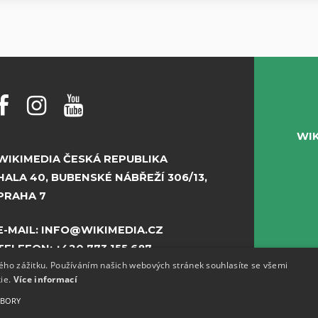
WI
WIKIMEDIA ČESKÁ REPUBLIKA
HALA 40, BUBENSKÉ NÁBŘEŽÍ 306/13,
PRAHA 7
E-MAIL:
INFO@WIKIMEDIA.CZ
TELEFON:
+420 773 155 687
kého zážitku. Používáním našich webových stránek souhlasíte se všemi
kie.
Více informací
UBORY