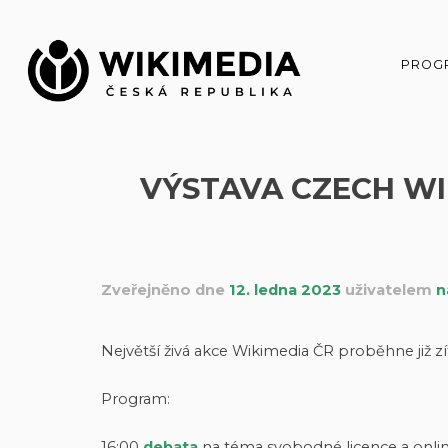
Přeskočit
na
obsah
PROG
VÝSTAVA CZECH WI
Zveřejněno dne
12. ledna 2023
uživatelem
n
Největší živá akce Wikimedia ČR proběhne již 
Program:
16:00
debata
na téma svobodné licence a onli