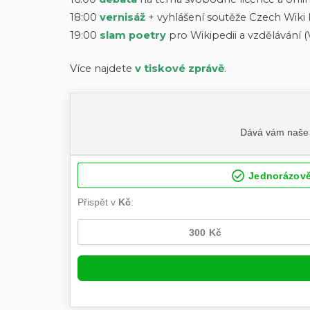
18:00
vernisáž
+ vyhlášení soutěže Czech Wiki
19:00
slam poetry
pro Wikipedii a vzděláván
Více najdete
v tiskové zprávě
.