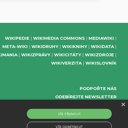
WIKIPEDIE
WIKIMEDIA COMMONS
MEDIAWIKI
META-WIKI
WIKIDRUHY
WIKIKNIHY
WIKIDATA
KIMANIA
WIKIZPRÁVY
WIKICITÁTY
WIKIZDROJE
WIKIVERZITA
WIKISLOVNÍK
PODPOŘTE NÁS
ODEBÍREJTE NEWSLETTER
×
TELEGRAM UDÁLOSTÍ WMČR
WIKIKOMPAS
VŠE PŘIJMOUT
REGISTRACI A PROVOZ DOMÉN A WEBHOSTINGU
VŠE ODMÍTNOUT