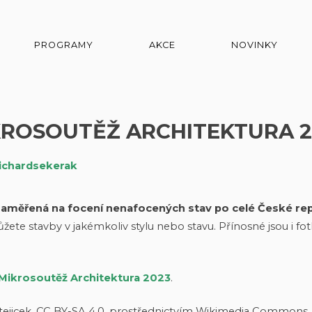
PROGRAMY
AKCE
NOVINKY
KROSOUTĚŽ ARCHITEKTURA 2
ichardsekerak
zaměřená na focení nenafocených stav po celé České re
ůžete stavby v jakémkoliv stylu nebo stavu. Přínosné jsou i fot
Mikrosoutěž Architektura 2023
.
Matejicek, CC BY-SA 4.0, prostřednictvím Wikimedia Commons.