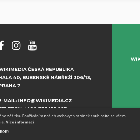
WI
WIKIMEDIA ČESKÁ REPUBLIKA
HALA 40, BUBENSKÉ NÁBŘEŽÍ 306/13,
PRAHA 7
E-MAIL:
INFO@WIKIMEDIA.CZ
TELEFON:
+420 773 155 687
kého zážitku. Používáním našich webových stránek souhlasíte se všemi
kie.
Více informací
UBORY