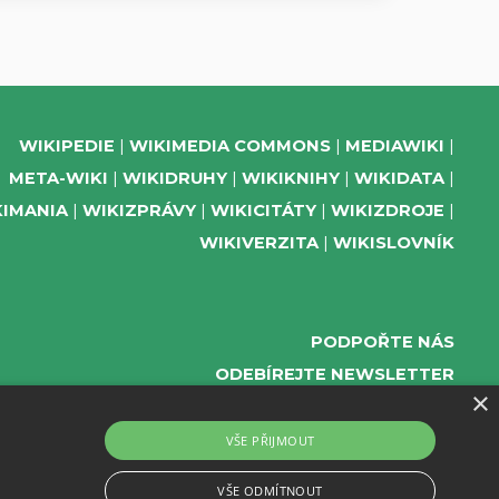
WIKIPEDIE
WIKIMEDIA COMMONS
MEDIAWIKI
META-WIKI
WIKIDRUHY
WIKIKNIHY
WIKIDATA
KIMANIA
WIKIZPRÁVY
WIKICITÁTY
WIKIZDROJE
WIKIVERZITA
WIKISLOVNÍK
PODPOŘTE NÁS
ODEBÍREJTE NEWSLETTER
×
TELEGRAM UDÁLOSTÍ WMČR
WIKIKOMPAS
VŠE PŘIJMOUT
REGISTRACI A PROVOZ DOMÉN A WEBHOSTINGU
VŠE ODMÍTNOUT