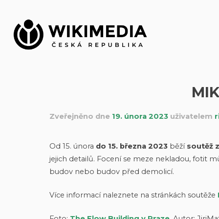
Přeskočit
na
obsah
MI
Zveřejněno dne
19. února 2023
uživatelem
r
Od 15. února
do 15. března 2023
běží
soutěž 
jejich detailů. Focení se meze nekladou, fotit m
budov nebo budov před demolicí.
Více informací naleznete na stránkách soutěže
Foto:
The Flow Building v Praze
. Autor: Jiri