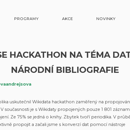
PROGRAMY
AKCE
NOVINKY
SE HACKATHON NA TÉMA DA
NÁRODNÍ BIBLIOGRAFIE
evaandrejsova
ublika uskutečnil Wikidata hackathon zaměřený na propojován
. V současnosti je s Wikidaty propojených pouze 1 801 záznam
ení. Ze 75% se jedná o knihy. Zbytek tvoří periodika. V průb
ktivně propojit a začali jsme s konverzí dat pomocí nástroje