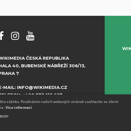
WI
WIKIMEDIA ČESKÁ REPUBLIKA
HALA 40, BUBENSKÉ NÁBŘEŽÍ 306/13,
PRAHA 7
E-MAIL:
INFO@WIKIMEDIA.CZ
TELEFON:
+420 773 155 687
kého zážitku. Používáním našich webových stránek souhlasíte se všemi
kie.
Více informací
UBORY