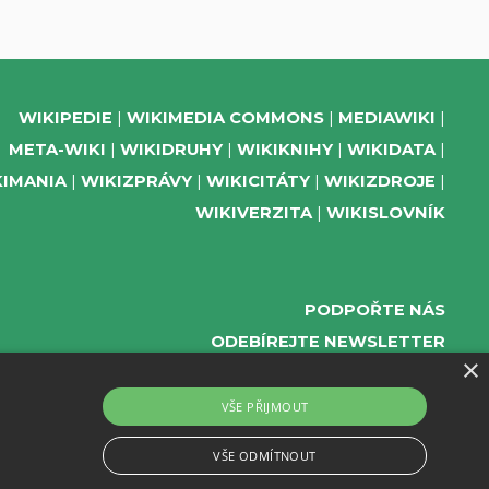
WIKIPEDIE
WIKIMEDIA COMMONS
MEDIAWIKI
META-WIKI
WIKIDRUHY
WIKIKNIHY
WIKIDATA
KIMANIA
WIKIZPRÁVY
WIKICITÁTY
WIKIZDROJE
WIKIVERZITA
WIKISLOVNÍK
PODPOŘTE NÁS
ODEBÍREJTE NEWSLETTER
×
TELEGRAM UDÁLOSTÍ WMČR
WIKIKOMPAS
VŠE PŘIJMOUT
REGISTRACI A PROVOZ DOMÉN A WEBHOSTINGU
VŠE ODMÍTNOUT
POSKYTUJE ZDARMA ACTIVE 24.