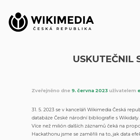
Přeskočit
na
obsah
USKUTEČNIL 
Zveřejněno dne
9. června 2023
uživatelem
31. 5. 2023 se v kanceláři Wikimedia Česká rep
databáze České národní bibliografie s Wikidaty
Více než milión dalších záznamů čeká na propoj
Hackathonu jsme se zaměřili na to, jak data efe