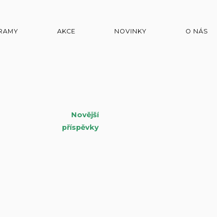
RAMY
AKCE
NOVINKY
O NÁS
Novější
igace
příspěvky
pěvky