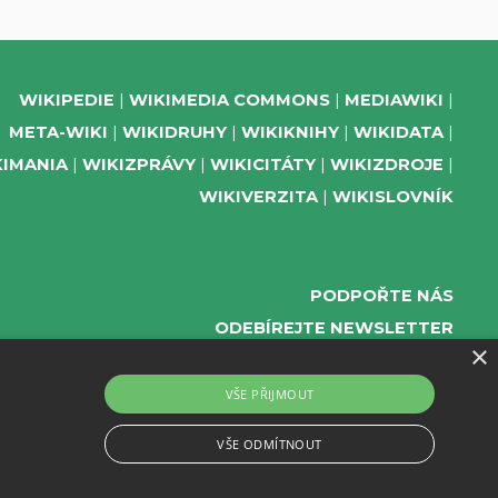
WIKIPEDIE
WIKIMEDIA COMMONS
MEDIAWIKI
META-WIKI
WIKIDRUHY
WIKIKNIHY
WIKIDATA
KIMANIA
WIKIZPRÁVY
WIKICITÁTY
WIKIZDROJE
WIKIVERZITA
WIKISLOVNÍK
PODPOŘTE NÁS
ODEBÍREJTE NEWSLETTER
×
TELEGRAM UDÁLOSTÍ WMČR
WIKIKOMPAS
VŠE PŘIJMOUT
REGISTRACI A PROVOZ DOMÉN A WEBHOSTINGU
VŠE ODMÍTNOUT
POSKYTUJE ZDARMA ACTIVE 24.