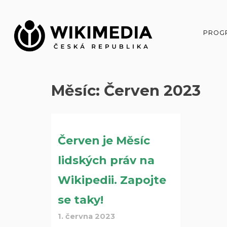
Přeskočit
na
obsah
PROG
Měsíc:
Červen 2023
Nav
Červen je Měsíc
pro
lidských práv na
přís
Wikipedii. Zapojte
se taky!
1. června 2023