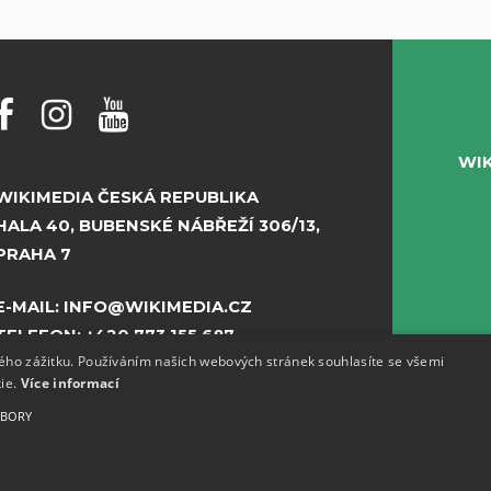
WI
WIKIMEDIA ČESKÁ REPUBLIKA
HALA 40, BUBENSKÉ NÁBŘEŽÍ 306/13,
PRAHA 7
E-MAIL:
INFO@WIKIMEDIA.CZ
TELEFON:
+420 773 155 687
kého zážitku. Používáním našich webových stránek souhlasíte se všemi
kie.
Více informací
UBORY