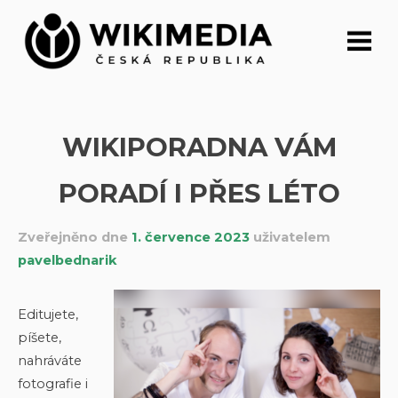
Přeskočit
na
obsah
WIKIPORADNA VÁM
PORADÍ I PŘES LÉTO
Zveřejněno dne
1. července 2023
uživatelem
pavelbednarik
Editujete,
píšete,
nahráváte
fotografie i