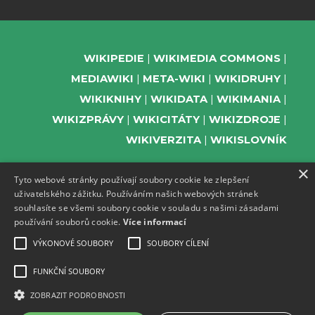
WIKIPEDIE
WIKIMEDIA COMMONS
MEDIAWIKI
META-WIKI
WIKIDRUHY
WIKIKNIHY
WIKIDATA
WIKIMANIA
WIKIZPRÁVY
WIKICITÁTY
WIKIZDROJE
WIKIVERZITA
WIKISLOVNÍK
×
Tyto webové stránky používají soubory cookie ke zlepšení
uživatelského zážitku. Používáním našich webových stránek
PODPOŘTE NÁS
souhlasíte se všemi soubory cookie v souladu s našimi zásadami
používání souborů cookie.
Více informací
ODEBÍREJTE NEWSLETTER
TELEGRAM UDÁLOSTÍ WMČR
VÝKONOVÉ SOUBORY
SOUBORY CÍLENÍ
WIKIKOMPAS
FUNKČNÍ SOUBORY
REGISTRACI A PROVOZ DOMÉN A
ZOBRAZIT PODROBNOSTI
WEBHOSTINGU POSKYTUJE ZDARMA ACTIVE