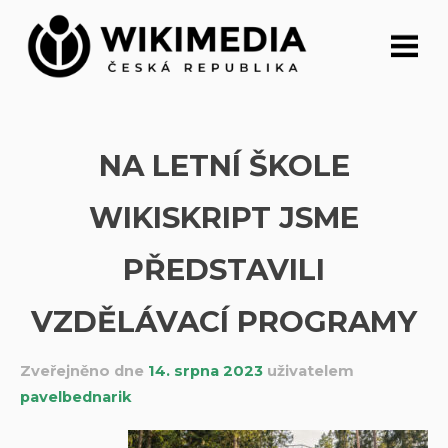
Přeskočit
na
obsah
NA LETNÍ ŠKOLE
WIKISKRIPT JSME
PŘEDSTAVILI
VZDĚLÁVACÍ PROGRAMY
Zveřejněno dne
14. srpna 2023
uživatelem
pavelbednarik