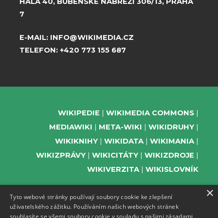
HALA 40, BUBENSKÉ NÁBŘEŽÍ 306/13, PRAHA
7
E-MAIL:
INFO@WIKIMEDIA.CZ
TELEFON:
+420 773 155 687
WIKIPEDIE
WIKIMEDIA COMMONS
MEDIAWIKI
META-WIKI
WIKIDRUHY
WIKIKNIHY
WIKIDATA
WIKIMANIA
WIKIZPRÁVY
WIKICITÁTY
WIKIZDROJE
WIKIVERZITA
WIKISLOVNÍK
×
Tyto webové stránky používají soubory cookie ke zlepšení
uživatelského zážitku. Používáním našich webových stránek
PODPOŘTE NÁS
souhlasíte se všemi soubory cookie v souladu s našimi zásadami