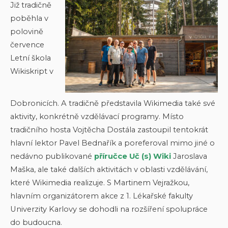
Již tradičně
poběhla v
polovině
července
Letní škola
Wikiskript v
Dobronicích. A tradičně představila Wikimedia také své
aktivity, konkrétně vzdělávací programy. Místo
tradičního hosta Vojtěcha Dostála zastoupil tentokrát
hlavní lektor Pavel Bednařík a poreferoval mimo jiné o
nedávno publikované
příručce Uč (s) Wiki
Jaroslava
Maška, ale také dalších aktivitách v oblasti vzdělávání,
které Wikimedia realizuje. S Martinem Vejražkou,
hlavním organizátorem akce z 1. Lékařské fakulty
Univerzity Karlovy se dohodli na rozšíření spolupráce
do budoucna.