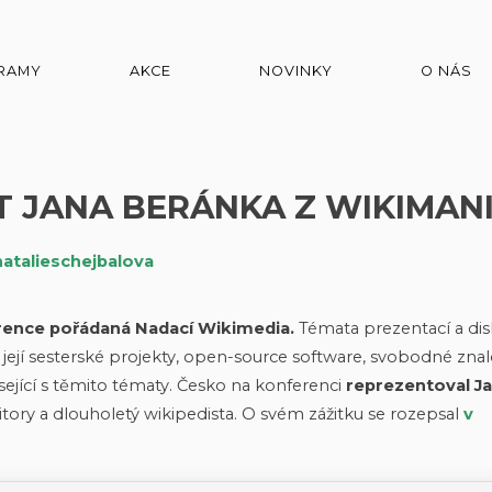
RAMY
AKCE
NOVINKY
O NÁS
 JANA BERÁNKA Z WIKIMANI
natalieschejbalova
erence pořádaná Nadací Wikimedia.
Témata prezentací a dis
 její sesterské projekty, open-source software, svobodné znalo
sející s těmito tématy. Česko na konferenci
reprezentoval J
tory a dlouholetý wikipedista. O svém zážitku se rozepsal
v