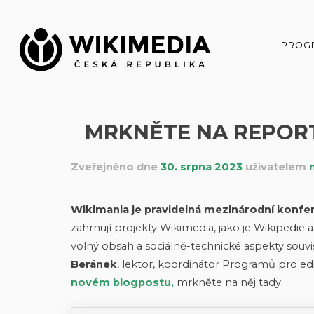
Přeskočit
na
obsah
PROG
MRKNĚTE NA REPORT
Zveřejněno dne
30. srpna 2023
uživatelem
Wikimania
je pravidelná mezinárodní konf
zahrnují projekty Wikimedia, jako je Wikipedie a
volný obsah a sociálně-technické aspekty souvi
Beránek
, lektor, koordinátor Programů pro edi
novém blogpostu,
mrkněte na něj tady.