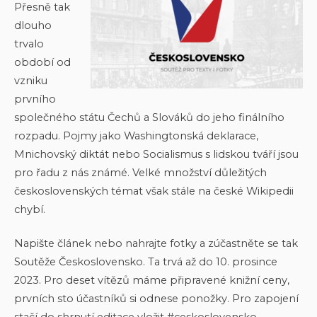
Přesně tak
dlouho
trvalo
období od
vzniku
prvního
společného státu Čechů a Slováků do jeho finálního
rozpadu. Pojmy jako Washingtonská deklarace,
Mnichovský diktát nebo Socialismus s lidskou tváří jsou
pro řadu z nás známé. Velké množství důležitých
československých témat však stále na české Wikipedii
chybí.
Napište článek nebo nahrajte fotky a zúčastněte se tak
Soutěže Československo. Ta trvá až do 10. prosince
2023. Pro deset vítězů máme připravené knižní ceny,
prvních sto účastníků si odnese ponožky. Pro zapojení
stačí do shrnutí editace vložit #ceskoslovensko.