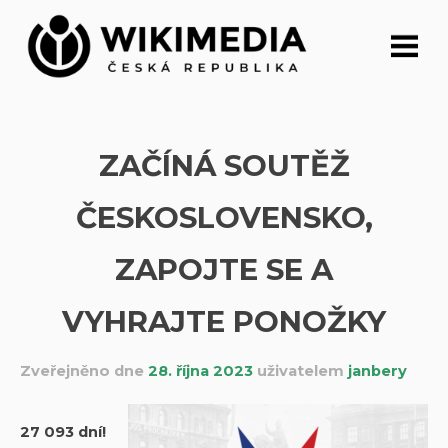
Přeskočit
na
obsah
ZAČÍNÁ SOUTĚŽ
ČESKOSLOVENSKO,
ZAPOJTE SE A
VYHRAJTE PONOŽKY
Zveřejněno dne
28. října 2023
uživatelem
janbery
27 093 dní!