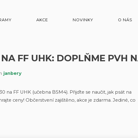
RAMY
AKCE
NOVINKY
O NÁS
A FF UHK: DOPLŇME PVH NA
em
janbery
0 na FF UHK (učebna BSM4). Přijďte se naučit, jak psát na
yhrajte ceny! Občerstvení zajištěno, akce je zdarma. Jediné, co