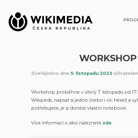
Přeskočit
na
obsah
PROG
WORKSHOP N
Zveřejněno dne
5. listopadu 2023
uživatel
Workshop proběhne v úterý 7. listopadu od 17:3
Wikipedii, napsat si jedno (nebo i víc hesel) a v
potřebujete, je si donést vlastní notebook.
Více informací o akci naleznete
zde
.