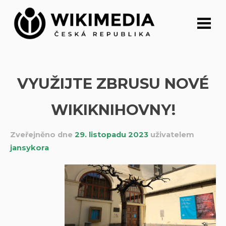
Přeskočit
na
obsah
VYUŽIJTE ZBRUSU NOVÉ
WIKIKNIHOVNY!
Zveřejněno dne
29. listopadu 2023
uživatelem
jansykora