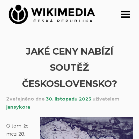
Přeskočit
na
obsah
JAKÉ CENY NABÍZÍ
SOUTĚŽ
ČESKOSLOVENSKO?
Zveřejněno dne
30. listopadu 2023
uživatelem
jansykora
O tom, že
mezi 28.