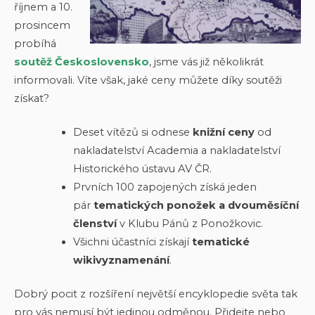
říjnem a 10.
prosincem
probíhá
soutěž Československo
, jsme vás již několikrát
informovali. Víte však, jaké ceny můžete díky soutěži
získat?
Deset vítězů si odnese
knižní ceny
od
nakladatelství Academia a nakladatelství
Historického ústavu AV ČR.
Prvních 100 zapojených získá jeden
pár
tematických ponožek
a dvouměsíční
členství
v Klubu Pánů z Ponožkovic.
Všichni účastníci získají
tematické
wikivyznamenání
.
Dobrý pocit z rozšíření největší encyklopedie světa tak
pro vás nemusí být jedinou odměnou. Přidejte nebo